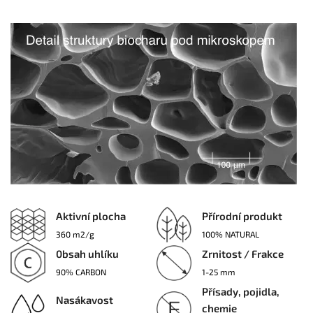
Aktivní plocha
Přírodní produkt
360 m2/g
100% NATURAL
0bsah uhlíku
Zrnitost / Frakce
90% CARBON
1-25 mm
Přísady, pojidla,
Nasákavost
chemie