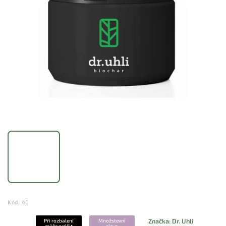
Kód:
40
Značka:
Dr. Uhli
Při rozbalení
Množstevní