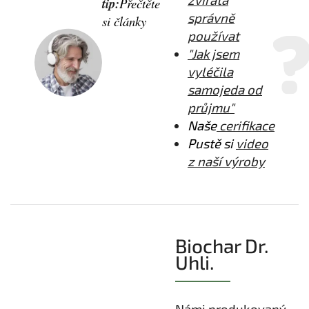
tip:
Přečtěte
správně
si články
používat
"Jak jsem
vyléčila
samojeda od
průjmu"
Naše
cerifikace
Pustě si
video
z naší výroby
Biochar Dr.
Uhli.
Námi produkovaný