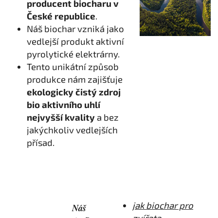
producent biocharu v
České republice
.
Náš biochar vzniká jako
vedlejší produkt aktivní
pyrolytické elektrárny.
Tento unikátní způsob
produkce nám zajišťuje
ekologicky čistý zdroj
bio aktivního uhlí
nejvyšší kvality
a bez
jakýchkoliv vedlejších
přísad.
jak biochar pro
Náš
zvířata