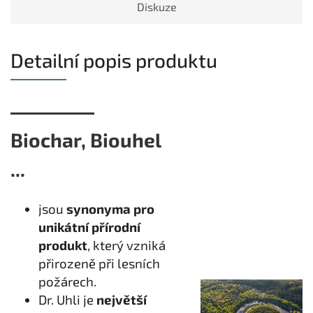
Diskuze
Detailní popis produktu
Biochar, Biouhel
...
jsou
synonyma pro
unikátní přírodní
produkt
, který vzniká
přirozeně při lesních
požárech.
Dr. Uhli je
největší