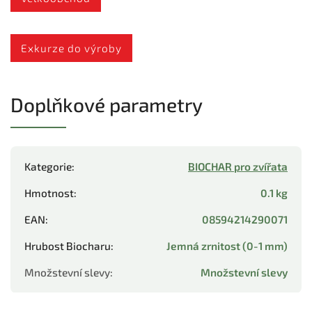
Exkurze do výroby
Doplňkové parametry
Kategorie
:
BIOCHAR pro zvířata
Hmotnost
:
0.1 kg
EAN
:
08594214290071
Hrubost Biocharu
:
Jemná zrnitost (0-1 mm)
Množstevní slevy
:
Množstevní slevy