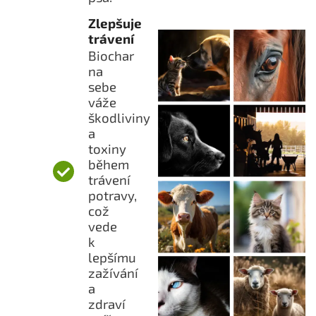
Zlepšuje
trávení
Biochar
na
sebe
váže
škodliviny
a
toxiny
během
trávení
potravy,
což
vede
k
lepšímu
zažívání
a
zdraví