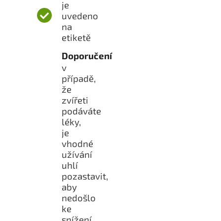
je
uvedeno
na
etiketě
Doporučení
v
případě,
že
zvířeti
podáváte
léky,
je
vhodné
užívání
uhlí
pozastavit,
aby
nedošlo
ke
snížení