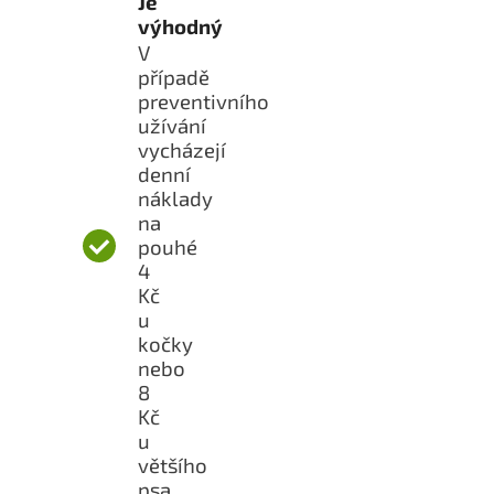
Je
výhodný
V
případě
preventivního
užívání
vycházejí
denní
náklady
na
pouhé
4
Kč
u
kočky
nebo
8
Kč
u
většího
psa.