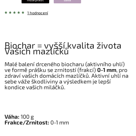
může prášit
sleva
1 hodnocení
Biochar = vyšší kvalita života
Vašich mazlíčků
Malé balení drceného biocharu (aktivního uhlí)
ve formě prášku se zrnitostí (frakcí)
0-1 mm
, pro
zdraví vašich domácích mazlíčků. Aktivní uhlí na
sebe váže škodliviny a výsledkem je lepší
kondice vašich miláčků.
Váha:
100 g
Frakce/Zrnitost:
0-1 mm