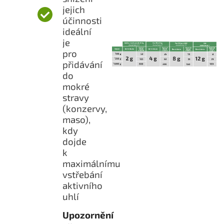
jejich
účinnosti
ideální
je
pro
přidávání
do
mokré
stravy
(konzervy,
maso),
kdy
dojde
k
maximálnímu
vstřebání
aktivního
uhlí
Upozornění