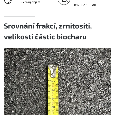
5 x svůj objem
0% BEZ CHEMIE
Srovnání frakcí, zrnitositi,
velikosti částic biocharu