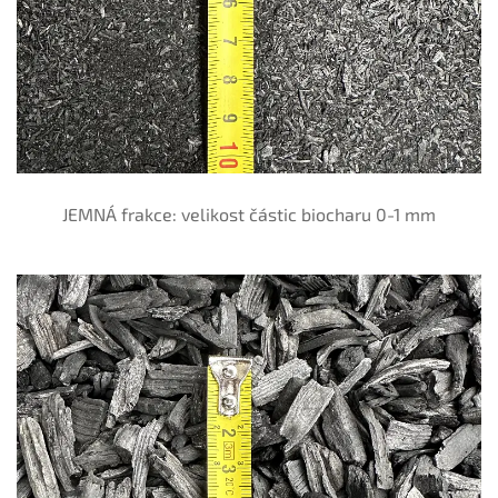
JEMNÁ frakce: velikost částic biocharu 0-1 mm