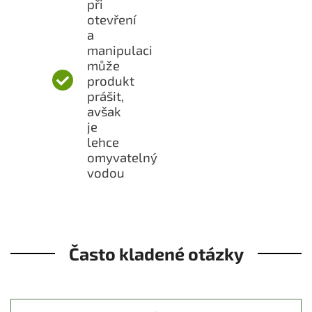
při
otevření
a
manipulaci
může
produkt
prášit,
avšak
je
lehce
omyvatelný
vodou
Často kladené otázky