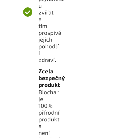
u
zvířat
a
tím
prospívá
jejich
pohodlí
i
zdraví.
Zcela
bezpečný
produkt
Biochar
je
100%
přírodní
produkt
a
není