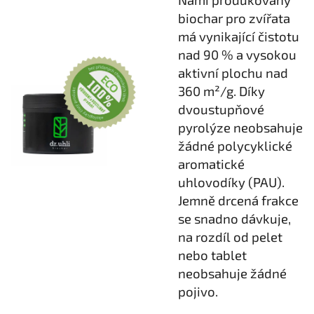
biochar pro zvířata
má vynikající čistotu
nad 90 % a vysokou
aktivní plochu nad
360 m²/g. Díky
dvoustupňové
pyrolýze neobsahuje
žádné polycyklické
aromatické
uhlovodíky (PAU).
Jemně drcená frakce
se snadno dávkuje,
na rozdíl od pelet
nebo tablet
neobsahuje žádné
pojivo.