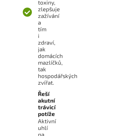
toxiny,
zlepšuje
zažívání
a
tím
i
zdraví,
jak
domácích
mazlíčků,
tak
hospodářských
zvířat.
Řeší
akutní
trávicí
potíže
Aktivní
uhlí
na