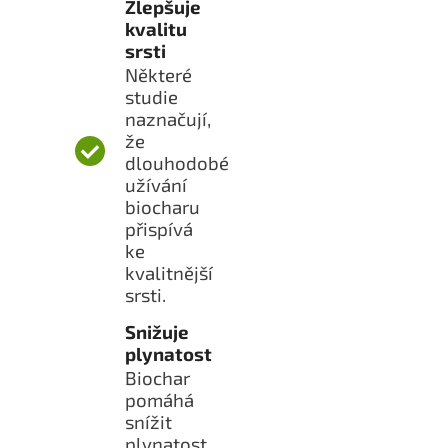
Zlepšuje
kvalitu
srsti
Některé
studie
naznačují,
že
dlouhodobé
užívání
biocharu
přispívá
ke
kvalitnější
srsti.
Snižuje
plynatost
Biochar
pomáhá
snížit
plynatost