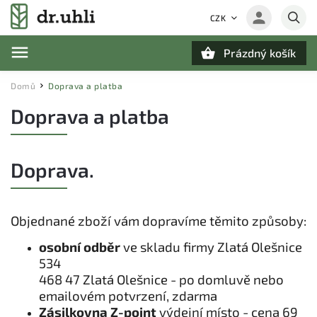
CZK
Prázdný košík
Hledat
Domů
Doprava a platba
/
Doprava a platba
Doprava.
Objednané zboží vám dopravíme těmito způsoby:
osobní odběr
ve skladu firmy
Zlatá Olešnice
534
468 47 Zlatá Olešnice
- po domluvě nebo
emailovém potvrzení, zdarma
Zásilkovna Z-point
výdejní místo - cena 69