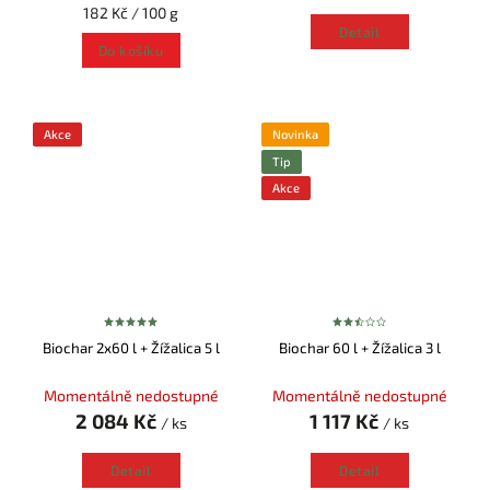
182 Kč / 100 g
Detail
Do košíku
Akce
Novinka
Tip
Akce
Biochar 2x60 l + Žížalica 5 l
Biochar 60 l + Žížalica 3 l
Momentálně nedostupné
Momentálně nedostupné
2 084 Kč
1 117 Kč
/ ks
/ ks
Detail
Detail