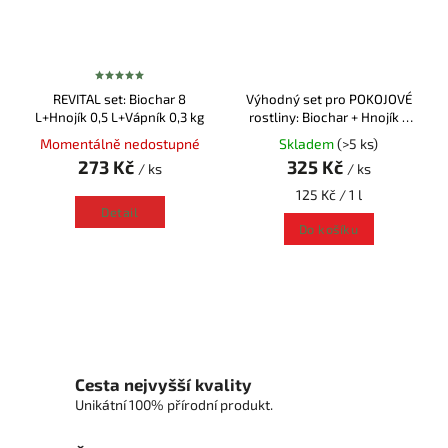
REVITAL set: Biochar 8
Výhodný set pro POKOJOVÉ
L+Hnojík 0,5 L+Vápník 0,3 kg
rostliny: Biochar + Hnojík +
Vápník s hořčíkem
Momentálně nedostupné
Skladem
(>5 ks)
273 Kč
325 Kč
/ ks
/ ks
125 Kč / 1 l
Detail
Do košíku
Cesta nejvyšší kvality
Unikátní 100% přírodní produkt.