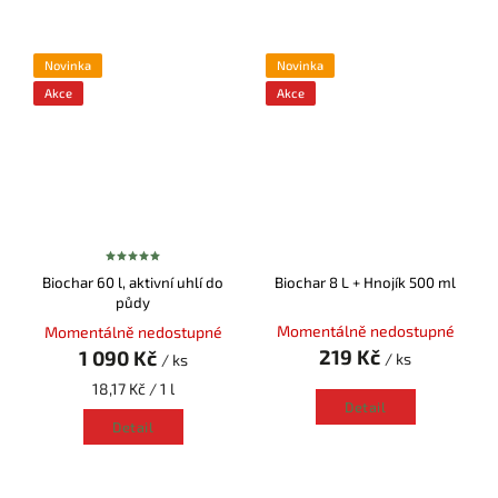
Novinka
Novinka
Akce
Akce
Biochar 60 l, aktivní uhlí do
Biochar 8 L + Hnojík 500 ml
půdy
Momentálně nedostupné
Momentálně nedostupné
219 Kč
1 090 Kč
/ ks
/ ks
18,17 Kč / 1 l
Detail
Detail