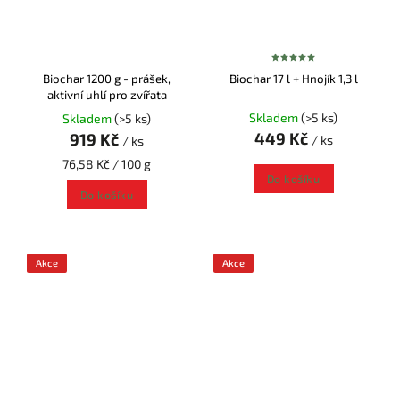
Biochar 1200 g - prášek,
Biochar 17 l + Hnojík 1,3 l
aktivní uhlí pro zvířata
Skladem
(>5 ks)
Skladem
(>5 ks)
449 Kč
919 Kč
/ ks
/ ks
76,58 Kč / 100 g
Do košíku
Do košíku
Akce
Akce