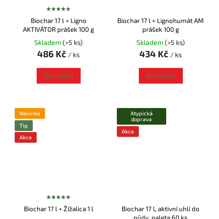
Biochar 17 l + Ligno
Biochar 17 l + Lignohumát AM
AKTIVÁTOR prášek 100 g
prášek 100 g
Skladem
(>5 ks)
Skladem
(>5 ks)
486 Kč
434 Kč
/ ks
/ ks
Do košíku
Do košíku
Novinka
Atypická
doprava
Tip
Akce
Akce
Biochar 17 l + Žížalica 1 l
Biochar 17 l, aktivní uhlí do
půdy, paleta 60 ks