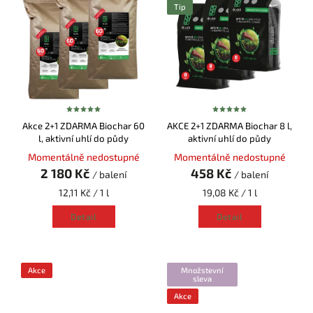
Tip
Akce 2+1 ZDARMA Biochar 60
AKCE 2+1 ZDARMA Biochar 8 l,
l, aktivní uhlí do půdy
aktivní uhlí do půdy
Momentálně nedostupné
Momentálně nedostupné
2 180 Kč
458 Kč
/ balení
/ balení
12,11 Kč / 1 l
19,08 Kč / 1 l
Detail
Detail
Akce
Množstevní
sleva
Akce