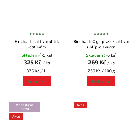
Biochar 1 l, aktivní uhlí k
Biochar 100 g - prášek, aktivní
rostlinám
uhlí pro zvířata
Skladem
(>5 ks)
Skladem
(>5 ks)
325 Kč
269 Kč
/ ks
/ ks
325 Kč / 1 l
269 Kč / 100 g
Do košíku
Do košíku
Množstevní
Akce
sleva
Akce