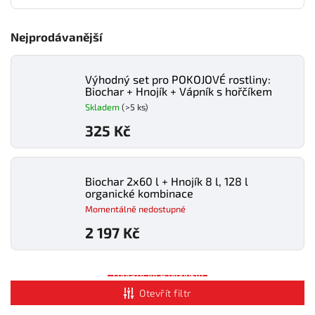
Nejprodávanější
Výhodný set pro POKOJOVÉ rostliny:
Biochar + Hnojík + Vápník s hořčíkem
Skladem
(>5 ks)
325 Kč
Biochar 2x60 l + Hnojík 8 l, 128 l
organické kombinace
Momentálně nedostupné
2 197 Kč
Zobrazit více produktů
Otevřít filtr