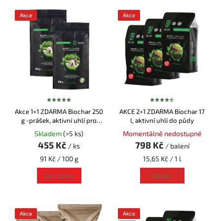
Akce
Akce
Akce 1+1 ZDARMA Biochar 250
AKCE 2+1 ZDARMA Biochar 17
g -prášek, aktivní uhlí pro
l, aktivní uhlí do půdy
zvířata
Skladem
(>5 ks)
Momentálně nedostupné
455 Kč
798 Kč
/ ks
/ balení
91 Kč / 100 g
15,65 Kč / 1 l
Do košíku
Detail
Akce
Akce