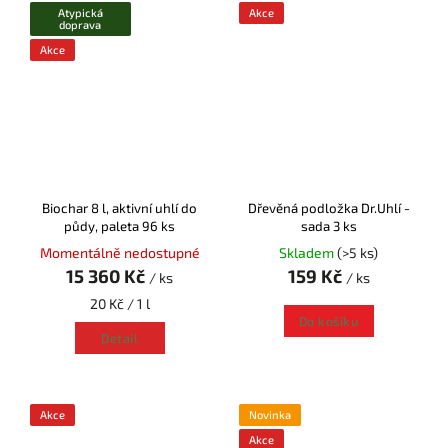
Atypická
Akce
doprava
Akce
Biochar 8 l, aktivní uhlí do
Dřevěná podložka Dr.Uhlí -
půdy, paleta 96 ks
sada 3 ks
Momentálně nedostupné
Skladem
(>5 ks)
15 360 Kč
159 Kč
/ ks
/ ks
20 Kč / 1 l
Do košíku
Detail
Akce
Novinka
Akce