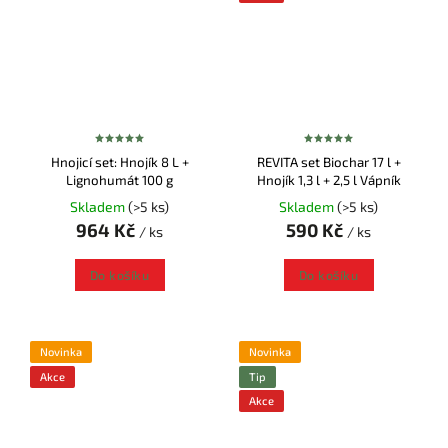
Hnojicí set: Hnojík 8 L +
REVITA set Biochar 17 l +
Lignohumát 100 g
Hnojík 1,3 l + 2,5 l Vápník
Skladem
(>5 ks)
Skladem
(>5 ks)
964 Kč
590 Kč
/ ks
/ ks
Do košíku
Do košíku
Novinka
Novinka
Akce
Tip
Akce