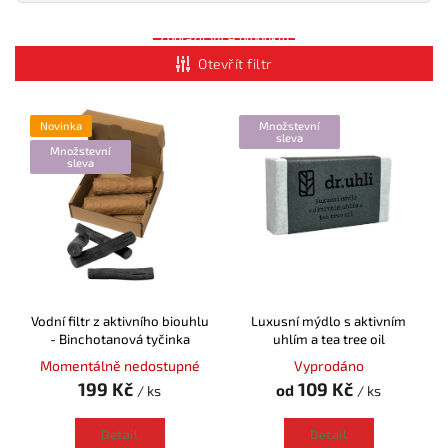
Zobrazit více produktů
Otevřít filtr
Novinka
Množstevní
sleva
Množstevní
sleva
Vodní filtr z aktivního biouhlu
Luxusní mýdlo s aktivním
- Binchotanová tyčinka
uhlím a tea tree oil
Momentálně nedostupné
Vyprodáno
199 Kč
109 Kč
od
/ ks
/ ks
Detail
Detail