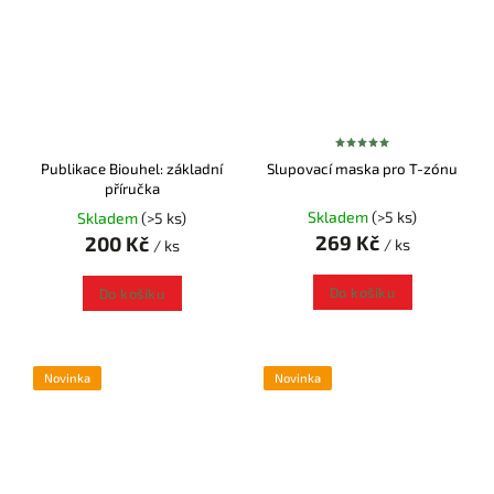
Publikace Biouhel: základní
Slupovací maska pro T-zónu
příručka
Skladem
(>5 ks)
Skladem
(>5 ks)
269 Kč
200 Kč
/ ks
/ ks
Do košíku
Do košíku
Novinka
Novinka