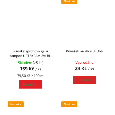
Novinka
Pánský sprchový gel a
Přívěšek na klíče Dr.Uhli
šampon URTEKRAM 2v1 BIO
(200 ml)
Vyprodáno
Skladem
(>5 ks)
23 Kč
159 Kč
/ ks
/ ks
79,50 Kč / 100 ml
Detail
Do košíku
Novinka
Novinka