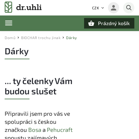
CZK
Prázdný košík
Hledat
Domů
BIOCHAR trochu jinak
Dárky
/
/
Dárky
... ty čelenky Vám
budou slušet
Připravili jsem pro vás ve
spolupráci s českou
značkou
Bosa
a
Pehucraft
spoustu zajímavých