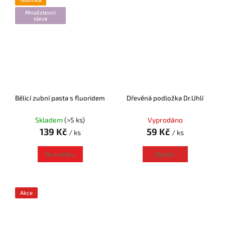
Množstevní
sleva
Bělicí zubní pasta s fluoridem
Dřevěná podložka Dr.Uhlí
Skladem
(>5 ks)
Vyprodáno
139 Kč
59 Kč
/ ks
/ ks
Do košíku
Detail
Akce