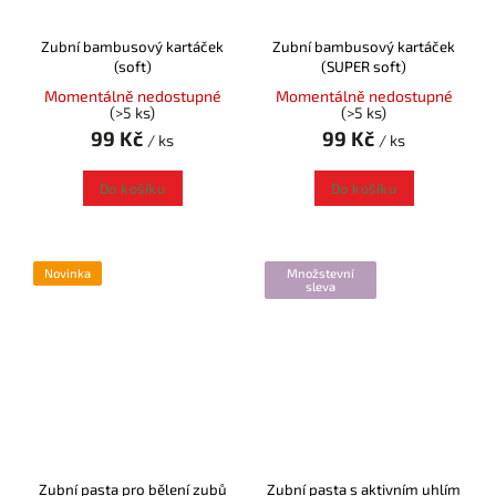
Zubní bambusový kartáček
Zubní bambusový kartáček
(soft)
(SUPER soft)
Momentálně nedostupné
Momentálně nedostupné
(>5 ks)
(>5 ks)
99 Kč
99 Kč
/ ks
/ ks
Do košíku
Do košíku
Novinka
Množstevní
sleva
Zubní pasta pro bělení zubů
Zubní pasta s aktivním uhlím