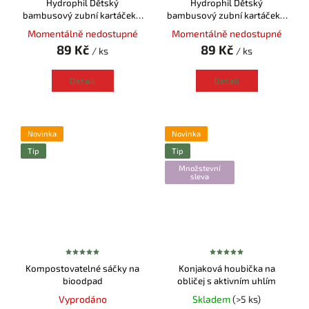
Hydrophil Dětský
Hydrophil Dětský
bambusový zubní kartáček -
bambusový zubní kartáček -
Hroch (2 ks)
Vydra (2 ks)
Momentálně nedostupné
Momentálně nedostupné
89 Kč
89 Kč
/ ks
/ ks
Detail
Detail
Novinka
Novinka
Tip
Tip
Množstevní
sleva
Kompostovatelné sáčky na
Konjaková houbička na
bioodpad
obličej s aktivním uhlím
Vyprodáno
Skladem
(>5 ks)