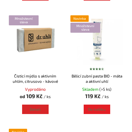
Množstevní
Novinka
sleva
Množstevní
sleva
Čisticí mýdlo s aktivním
Bělicí zubní pasta BIO - máta
uhlím, citrusovo - kávové
a aktivní uhlí
Vyprodáno
Skladem
(>5 ks)
109 Kč
119 Kč
od
/ ks
/ ks
Detail
Do košíku
Novinka