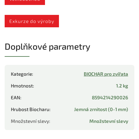
Exkurze do výroby
Doplňkové parametry
Kategorie
:
BIOCHAR pro zvířata
Hmotnost
:
1.2 kg
EAN
:
8594214290026
Hrubost Biocharu
:
Jemná zrnitost (0-1 mm)
Množstevní slevy
:
Množstevní slevy