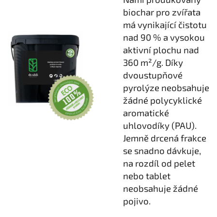
biochar pro zvířata
má vynikající čistotu
nad 90 % a vysokou
aktivní plochu nad
360 m²/g. Díky
dvoustupňové
pyrolýze neobsahuje
žádné polycyklické
aromatické
uhlovodíky (PAU).
Jemně drcená frakce
se snadno dávkuje,
na rozdíl od pelet
nebo tablet
neobsahuje žádné
pojivo.