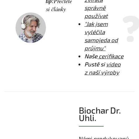
tip:
Přečtěte
správně
si články
používat
"Jak jsem
vyléčila
samojeda od
průjmu"
Naše
cerifikace
Pustě si
video
z naší výroby
Biochar Dr.
Uhli.
Námi produkovaný