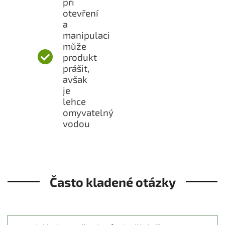
při
otevření
a
manipulaci
může
produkt
prášit,
avšak
je
lehce
omyvatelný
vodou
Často kladené otázky