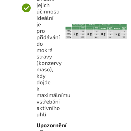
jejich
účinnosti
ideální
je
pro
přidávání
do
mokré
stravy
(konzervy,
maso),
kdy
dojde
k
maximálnímu
vstřebání
aktivního
uhlí
Upozornění