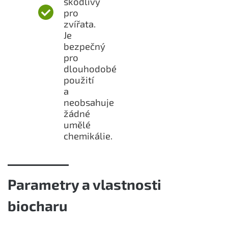
škodlivý
pro
zvířata.
Je
bezpečný
pro
dlouhodobé
použití
a
neobsahuje
žádné
umělé
chemikálie.
Parametry a vlastnosti
biocharu