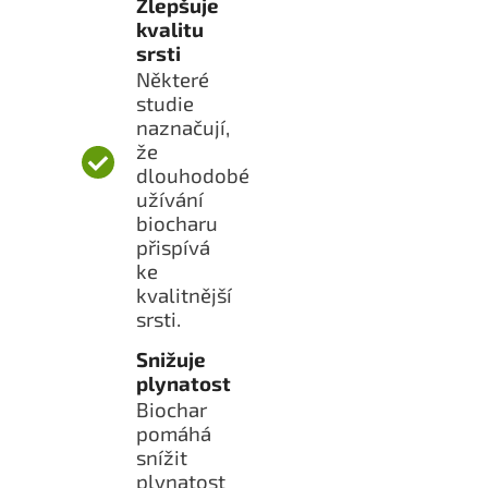
Zlepšuje
kvalitu
srsti
Některé
studie
naznačují,
že
dlouhodobé
užívání
biocharu
přispívá
ke
kvalitnější
srsti.
Snižuje
plynatost
Biochar
pomáhá
snížit
plynatost