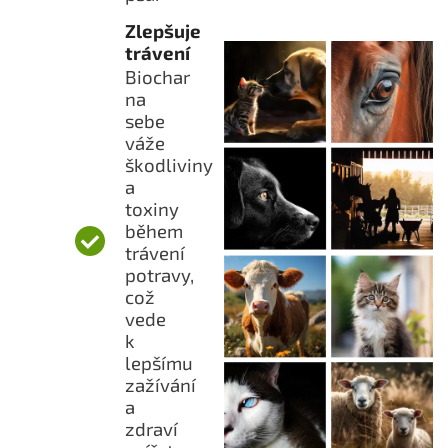
Zlepšuje
trávení
Biochar
na
sebe
váže
škodliviny
a
toxiny
během
trávení
potravy,
což
vede
k
lepšímu
zažívání
a
zdraví