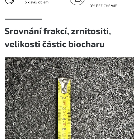
5 x svůj objem
0% BEZ CHEMIE
Srovnání frakcí, zrnitositi,
velikosti částic biocharu