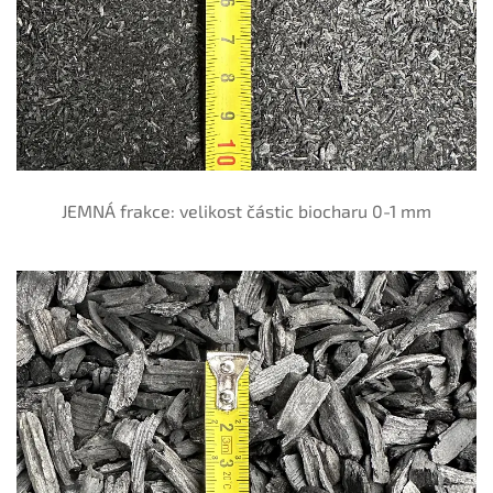
JEMNÁ frakce: velikost částic biocharu 0-1 mm