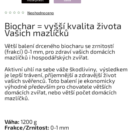
může prášit
sleva
Neohodnoceno
Biochar = vyšší kvalita života
Vašich mazlíčků
Větší balení drceného biocharu se zrnitostí
(frakcí) 0-1 mm, pro zdraví vašich domácích
mazlíčků i hospodářských zvířat.
Aktivní uhlí na sebe váže škodliviny, výsledkem
je lepší trávení, příjemnější a zdravější život
vašich svěřenců. Toto balení je ekonomicky
výhodné především pro chovatele větších
domácích zvířat, nebo větší počet domácích
mazlíčků.
Váha:
1200 g
Frakce/Zrnitost:
0-1 mm