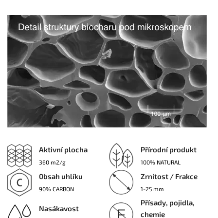
Aktivní plocha
Přírodní produkt
360 m2/g
100% NATURAL
0bsah uhlíku
Zrnitost / Frakce
90% CARBON
1-25 mm
Přísady, pojidla,
Nasákavost
chemie