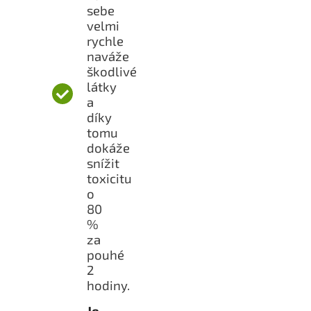
sebe
velmi
rychle
naváže
škodlivé
látky
a
díky
tomu
dokáže
snížit
toxicitu
o
80
%
za
pouhé
2
hodiny.
Je