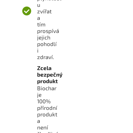
u
zvířat
a
tím
prospívá
jejich
pohodlí
i
zdraví.
Zcela
bezpečný
produkt
Biochar
je
100%
přírodní
produkt
a
není