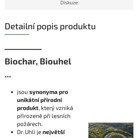
Diskuze
Detailní popis produktu
Biochar, Biouhel
...
jsou
synonyma pro
unikátní přírodní
produkt
, který vzniká
přirozeně při lesních
požárech.
Dr. Uhli je
největší