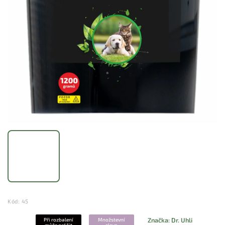
Kód:
45
Značka:
Dr. Uhli
Při rozbalení
Množstevní