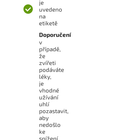
je
uvedeno
na
etiketě
Doporučení
v
případě,
že
zvířeti
podáváte
léky,
je
vhodné
užívání
uhlí
pozastavit,
aby
nedošlo
ke
snížení