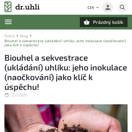
CZK
Prázdný košík
Hledat
Domů
Blog
/
/
Biouhel a sekvestrace (ukládání) uhlíku: jeho inokulace (naočkování)
jako klíč k úspěchu!
Biouhel a sekvestrace
(ukládání) uhlíku: jeho inokulace
(naočkování) jako klíč k
úspěchu!
25.1.2025