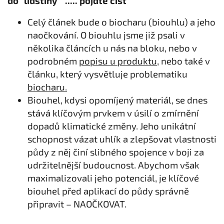
do "lidštiny" ..... pojďte číst
Celý článek bude o biocharu (biouhlu) a jeho
naočkování. O biouhlu jsme již psali v
několika článcích u nás na bloku, nebo v
podrobném
popisu u produktu
, nebo také v
článku, který vysvětluje problematiku
biocharu.
Biouhel, kdysi opomíjený materiál, se dnes
stává klíčovým prvkem v úsilí o zmírnění
dopadů klimatické změny. Jeho unikátní
schopnost vázat uhlík a zlepšovat vlastnosti
půdy z něj činí slibného spojence v boji za
udržitelnější budoucnost. Abychom však
maximalizovali jeho potenciál, je klíčové
biouhel před aplikací do půdy správně
připravit – NAOČKOVAT.