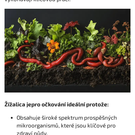
Žížalica jepro očkování ideální protože:
Obsahuje široké spektrum prospěšných
mikroorganismů, které jsou klíčové pro
zdraví půdy.