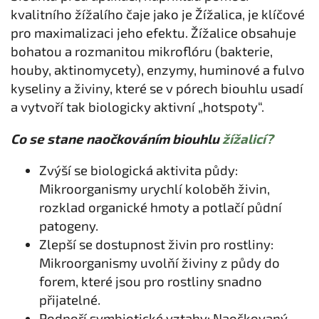
kvalitního žížalího čaje jako je Žížalica, je klíčové
pro maximalizaci jeho efektu. Žížalice obsahuje
bohatou a rozmanitou mikroflóru (bakterie,
houby, aktinomycety), enzymy, huminové a fulvo
kyseliny a živiny, které se v pórech biouhlu usadí
a vytvoří tak biologicky aktivní „hotspoty“.
Co se stane naočkováním biouhlu
žížalicí?
Zvýší se biologická aktivita půdy:
Mikroorganismy urychlí koloběh živin,
rozklad organické hmoty a potlačí půdní
patogeny.
Zlepší se dostupnost živin pro rostliny:
Mikroorganismy uvolňí živiny z půdy do
forem, které jsou pro rostliny snadno
přijatelné.
Podpoří symbiotické vztahy: Naočkovaný