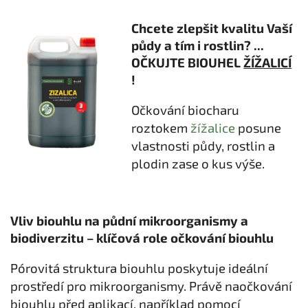
Chcete zlepšit kvalitu Vaší
půdy a tím i rostlin? ...
OČKUJTE BIOUHEL
ŽÍŽALICÍ
!
Očkování biocharu
roztokem
žížalice
posune
vlastnosti půdy, rostlin a
plodin zase o kus výše.
Vliv biouhlu na půdní mikroorganismy a
biodiverzitu – klíčová role očkování biouhlu
Pórovitá struktura biouhlu poskytuje ideální
prostředí pro mikroorganismy. Právě naočkování
biouhlu před aplikací, například pomocí