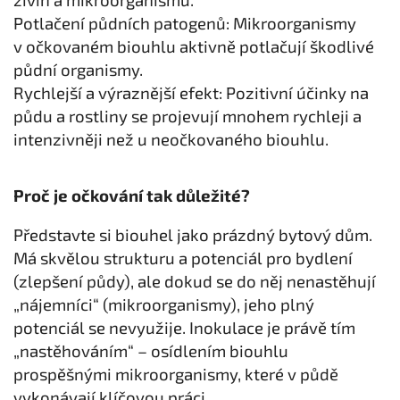
Potlačení půdních patogenů: Mikroorganismy
v očkovaném biouhlu aktivně potlačují škodlivé
půdní organismy.
Rychlejší a výraznější efekt: Pozitivní účinky na
půdu a rostliny se projevují mnohem rychleji a
intenzivněji než u neočkovaného biouhlu.
Proč je očkování tak důležité?
Představte si biouhel jako prázdný bytový dům.
Má skvělou strukturu a potenciál pro bydlení
(zlepšení půdy), ale dokud se do něj nenastěhují
„nájemníci“ (mikroorganismy), jeho plný
potenciál se nevyužije. Inokulace je právě tím
„nastěhováním“ – osídlením biouhlu
prospěšnými mikroorganismy, které v půdě
vykonávají klíčovou práci.