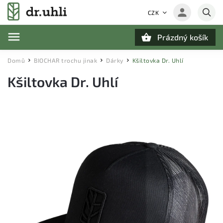
CZK
Prázdný košík
Hledat
Domů
BIOCHAR trochu jinak
Dárky
Kšiltovka Dr. Uhlí
/
/
/
Kšiltovka Dr. Uhlí