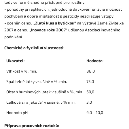
tedy ve formě snadno přístupné pro rostliny.
- pohodlný při aplikacích, jednoduché dávkování snižuje možnost
pochybení a dobrá mísitelnost s pesticidy nezdražuje vstupy.
- oceněn cenou
„Zlatý klas s kytičkou“
na výstavě Země Živitelka
2007 a cenou
„Inovace roku 2007“
udílenou Asociací inovačního
podnikání.
Chemické a fyzikální vlastnosti:
Ukazatel:
Hodnota:
Vlhkost v %, min.
88,0
Spalitelné látky v sušině v %, min.
75,0
Obsah huminových látek v sušině v %, min.
60,0
Celková síra jako „S“ v sušině, v % min.
3,0
Hodnota pH
9,0 – 10,0
Příprava pracovních roztoků: