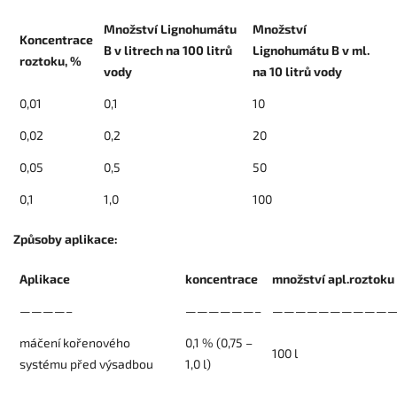
Množství Lignohumátu
Množství
Koncentrace
B v litrech na 100 litrů
Lignohumátu B v ml.
roztoku, %
vody
na 10 litrů vody
0,01
0,1
10
0,02
0,2
20
0,05
0,5
50
0,1
1,0
100
Způsoby aplikace:
Aplikace
koncentrace
množství apl.roztoku 
————–
——————–
———————————
máčení kořenového
0,1 % (0,75 –
100 l
systému před výsadbou
1,0 l)
———————————-
————-
————————-