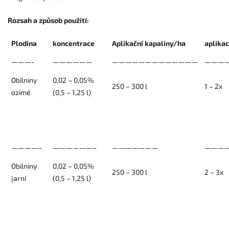
Rozsah a způsob použití:
Plodina
koncentrace
Aplikační kapaliny/ha
aplika
———-
——————
—————————————
————
Obilniny
0,02 – 0,05%
250 – 300 l
1 – 2x
ozimé
(0,5 – 1,25 l)
————–
——————–
———————
————
Obilniny
0,02 – 0,05%
250 – 300 l
2 – 3x
jarní
(0,5 – 1,25 l)