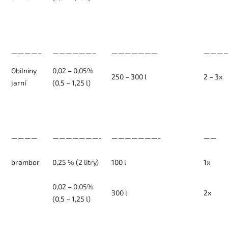
————–
——————–
———————
————
Obilniny
0,02 – 0,05%
250 – 300 l
2 – 3x
jarní
(0,5 – 1,25 l)
————
———————-
———————-
——
brambor
0,25 % (2 litry)
100 l
1x
0,02 – 0,05%
300 l
2x
(0,5 – 1,25 l)