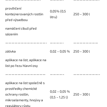
provlhčení
0,05% (0,5
kontejnerovaných rostlin
250 – 300 l
litru)
před výsadbou
namáčení cibulí před
sázením
—————————————-
————-
————————
zálivka
0,02 – 0,05 %
250 – 300 l
aplikace na list, aplikace na
list po řezu hlavní osy
—————————————
————–
————————–
aplikace na list společně s
prostředky chemické
0,02 – 0,05 %
ochrany rostlin,
250 – 300 l
(0,5 – 1,25 l)
mikroelementy, hnojivy a
regulátory růstu