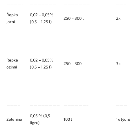
————-
———————
———————
——–
Řepka
0,02 – 0,05%
250 – 300 l
2x
jarní
(0,5 – 1,25 l)
————
———————
———————
——-
Řepka
0,02 – 0,05%
250 – 300 l
3x
ozimá
(0,5 – 1,25 l)
———–
————————
——————–
———
0,05 % (0,5
Zelenina
100 l
1x týdn
ligru)