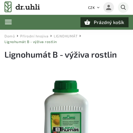
CZK
Prázdný košík
Hledat
Domů
Přírodní hnojiva
LIGNOHUMÁT
/
/
/
Lignohumát B - výživa rostlin
Lignohumát B - výživa rostlin