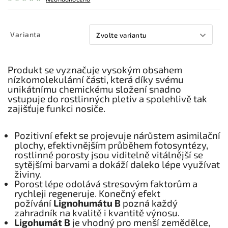
Varianta
Produkt se vyznačuje vysokým obsahem
nízkomolekulární části, která díky svému
unikátnímu chemickému složení snadno
vstupuje do rostlinných pletiv a spolehlivě tak
zajišťuje funkci nosiče.
Pozitivní efekt se projevuje nárůstem asimilační
plochy, efektivnějším průběhem fotosyntézy,
rostlinné porosty jsou viditelně vitálnější se
sytějšími barvami a dokáží daleko lépe využívat
živiny.
Porost lépe odolává stresovým faktorům a
rychleji regeneruje. Konečný efekt
požívání
Lignohumátu B
pozná každý
zahradník na kvalitě i kvantitě výnosu.
Ligohumát B
je vhodný pro menší zemědělce,