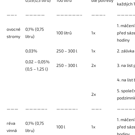
0,05(0,5 litru)
100 litrů
dle potřeby
každých 1
——–
—————
——————–
———–
————
1. máčen
ovocné
0,1% (0,75
100 litrů
1x
před sáz
stromy
litru)
hodiny
0,03%
250 – 300 l
1x
2. zálivk
0,02 – 0,05%
250 – 300 l
2x
3. na lis
(0,5 – 1,25 l)
4. na lis
5. společ
2x
podzimní
———
—————–
—————-
——–
————
1. máčen
réva
0,1% (0,75
100 l
1x
před sáz
vinná
litru)
hodiny