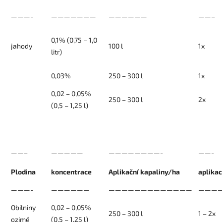
———-
———————
——————
——–
0,1% (0,75 – 1,0
jahody
100 l
1x
litr)
0,03%
250 – 300 l
1x
0,02 – 0,05%
250 – 300 l
2x
(0,5 – 1,25 l)
——–
—————
————————-
——-
Plodina
koncentrace
Aplikační kapaliny/ha
aplika
———-
——————
—————————————
————
Obilniny
0,02 – 0,05%
250 – 300 l
1 – 2x
ozimé
(0,5 – 1,25 l)