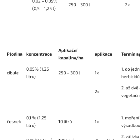
0,02 – 0,05%
250 – 300 l
2x
(0,5 – 1,25 l)
——–
—————
————————-
——-
Aplikační
Plodina
koncentrace
aplikace
Termín a
kapaliny/ha
0,05% (1,25
1. do jed
cibule
250 – 300 l
1x
litru)
herbicidů
2. až dvě
2x
vegetačn
——–
———————
————————
——–
————
0,1 % (1,25
1. moření
česnek
10 litrů
1x
litru)
výsadbou
2. záliv