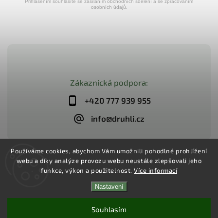
Přihlášením souhlasíte se zasíláním obchodních sdělení a se zpracováním
osobních údajů.
Zákaznická podpora:
+420 777 939 955
info@druhli.cz
Používáme cookies, abychom Vám umožnili pohodlné prohlížení
webu a díky analýze provozu webu neustále zlepšovali jeho
Copyright 2026
Dr.Uhli
. Všechna práva vyhrazena.
funkce, výkon a použitelnost.
Více informací
Upravit nastavení cookies
Vytvořil
Shoptet
| Design
Shoptak.cz
Nastavení
Souhlasím
Slevy až 53 % a Doprava zdarma od 2000 Kč!