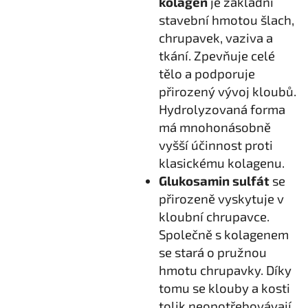
kolagen
je základní
stavební hmotou šlach,
chrupavek, vaziva a
tkání. Zpevňuje celé
tělo a podporuje
přirozený vývoj kloubů.
Hydrolyzovaná forma
má mnohonásobně
vyšší účinnost proti
klasickému kolagenu.
Glukosamin sulfát
se
přirozeně vyskytuje v
kloubní chrupavce.
Společně s kolagenem
se stará o pružnou
hmotu chrupavky. Díky
tomu se klouby a kosti
tolik neopotřebovávají.