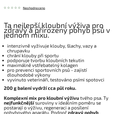
Neohodnoceno
Ta nejlepší kloubní výživa pro
zdravý a přirozený pohyb psů v
jednom mixu.
intenzivně vyživuje klouby, šlachy, vazy a
chrupavku
chrání klouby při sportu
podporuje tvorbu kloubních tekutin
maximálně vstřebatelný kolagen
pro prevenci sportovních psů - zajistí
dlouhodobé výkony
vyvinuto veterináři, testováno psími spotovci
200 g balení vydrží cca půl roku.
Komplexní mix pro kloubní výživu
tvého psa. Ty
nejfunkčnější
suroviny v ideálním poměru se
postarají o výživu, regeneraci a posílení
pohybového aparátu. Podpoř
zdravý pohyb