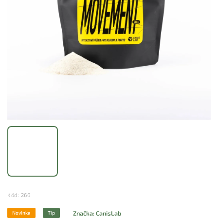
Kód:
266
Značka:
CanisLab
Novinka
Tip