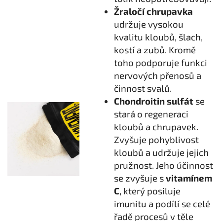
Žraločí chrupavka
udržuje vysokou
kvalitu kloubů, šlach,
kostí a zubů. Kromě
toho podporuje funkci
nervových přenosů a
činnost svalů.
Chondroitin sulfát
se
stará o regeneraci
kloubů a chrupavek.
Zvyšuje pohyblivost
kloubů a udržuje jejich
pružnost. Jeho účinnost
se zvyšuje s
vitamínem
C
, který posiluje
imunitu a podílí se celé
řadě procesů v těle