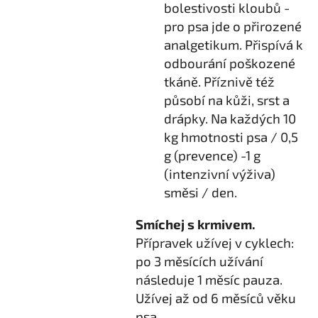
bolestivosti kloubů -
pro psa jde o přirozené
analgetikum. Přispívá k
odbourání poškozené
tkáně. Příznivě též
působí na kůži, srst a
drápky. Na každých 10
kg hmotnosti psa / 0,5
g (prevence) -1 g
(intenzivní výživa)
směsi / den.
Smíchej s krmivem.
Přípravek užívej v cyklech:
po 3 měsících užívání
následuje 1 měsíc pauza.
Užívej až od 6 měsíců věku
psa.