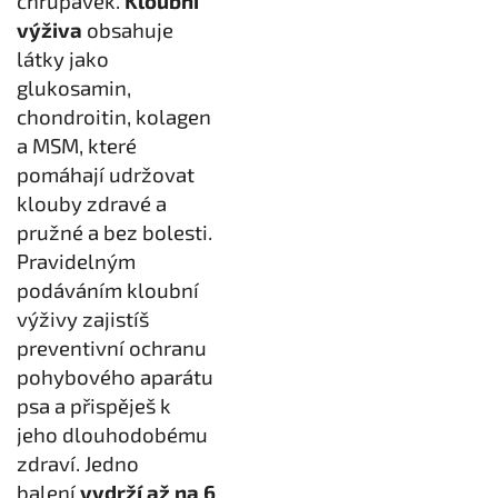
chrupavek.
Kloubní
výživa
obsahuje
látky jako
glukosamin,
chondroitin, kolagen
a MSM, které
pomáhají udržovat
klouby zdravé a
pružné a bez bolesti.
Pravidelným
podáváním kloubní
výživy zajistíš
preventivní ochranu
pohybového aparátu
psa a přispěješ k
jeho dlouhodobému
zdraví. Jedno
balení
vydrží až na 6