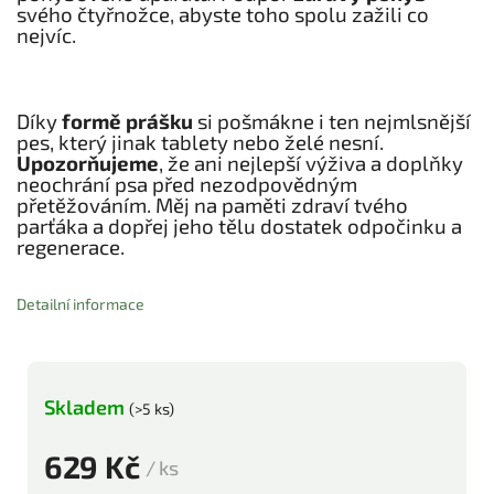
svého čtyřnožce, abyste toho spolu zažili co
nejvíc.
Díky
formě prášku
si pošmákne i ten nejmlsnější
pes, který jinak tablety nebo želé nesní.
Upozorňujeme
, že ani nejlepší výživa a doplňky
neochrání psa před nezodpovědným
přetěžováním. Měj na paměti zdraví tvého
parťáka a dopřej jeho tělu dostatek odpočinku a
regenerace.
Detailní informace
Skladem
(>5 ks)
629 Kč
/ ks