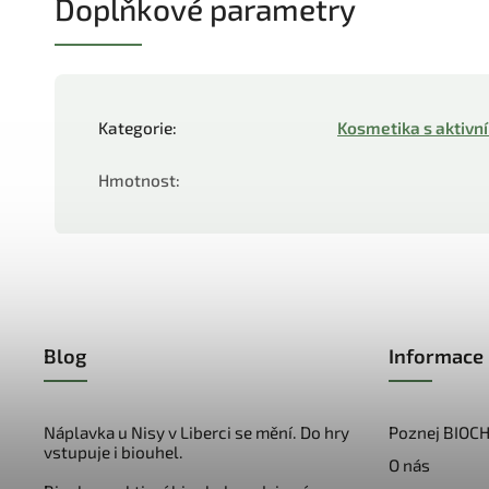
Doplňkové parametry
Kategorie
:
Kosmetika s aktivn
Hmotnost
:
Blog
Informace 
Náplavka u Nisy v Liberci se mění. Do hry
Poznej BIOC
vstupuje i biouhel.
O nás