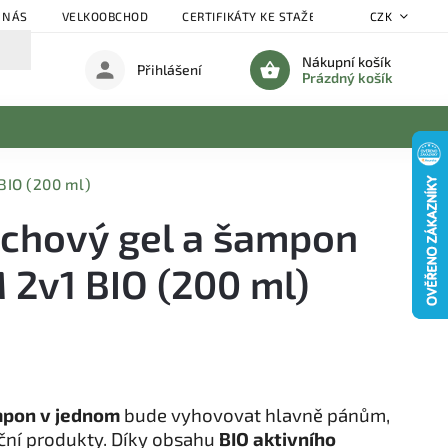
 NÁS
VELKOOBCHOD
CERTIFIKÁTY KE STAŽENÍ
BLOG
CZK
DO
Nákupní košík
Přihlášení
Prázdný košík
BIO (200 ml)
chový gel a šampon
2v1 BIO (200 ml)
mpon v jednom
bude vyhovovat hlavně pánům,
kční produkty. Díky obsahu
BIO aktivního