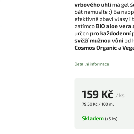
vrbového uhlí
má gel š
bát nemusíte :) Ba naop
efektivně zbaví vlasy 
zatímco
BIO aloe vera 
určen
pro každodenní 
svěží mužnou vůni
od h
Cosmos Organic
a
Vega
Detailní informace
159 Kč
/ ks
79,50 Kč / 100 ml
Skladem
(>5 ks)