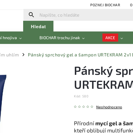
POZNEJ BIOCHAR
O
Hledat
í hnojiva
BIOCHAR trochu jinak
AKCE
ím uhlím
Pánský sprchový gel a šampon URTEKRAM 2v1 
/
Pánský spr
URTEKRAM 
Kód:
580
Neohodnoceno
Přírodní
mycí gel a ša
kteří oblibují multifun