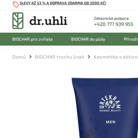
SLEVY AŽ 53 % A DOPRAVA ZDARMA OD 2000 KČ!
Zákaznická podpora:
+420 777 939 955
BIOCHAR pro zvířata
BIOCHAR do půdy
Přírodn
Domů
BIOCHAR trochu jinak
Kosmetika s aktivn
/
/