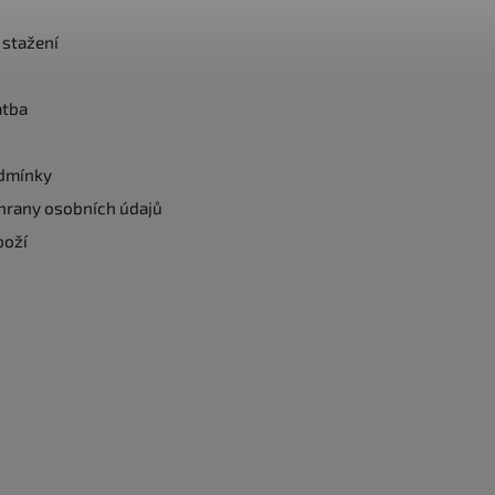
e stažení
atba
dmínky
hrany osobních údajů
boží