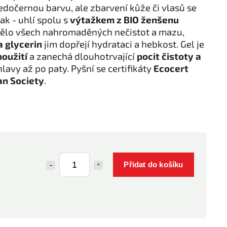
edočernou barvu, ale zbarvení kůže či vlasů se
ak - uhlí spolu s
výtažkem z BIO ženšenu
i tělo všech nahromaděných nečistot a mazu,
a glycerin
jim dopřejí hydrataci a hebkost. Gel je
použití
a zanechá dlouhotrvající
pocit čistoty a
lavy až po paty. Pyšní se certifikáty
Ecocert
n Society
.
Přidat do košíku