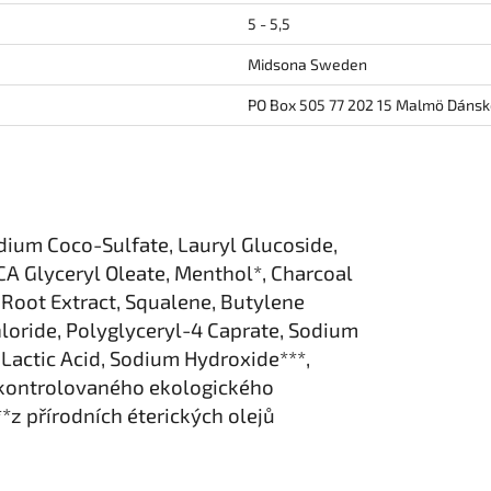
5 - 5,5
Midsona Sweden
PO Box 505 77 202 15 Malmö Dáns
dium Coco-Sulfate, Lauryl Glucoside,
CA Glyceryl Oleate, Menthol*, Charcoal
 Root Extract, Squalene, Butylene
oride, Polyglyceryl-4 Caprate, Sodium
Lactic Acid, Sodium Hydroxide***,
z kontrolovaného ekologického
*z přírodních éterických olejů