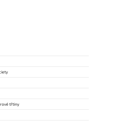
ciety
rové třtiny