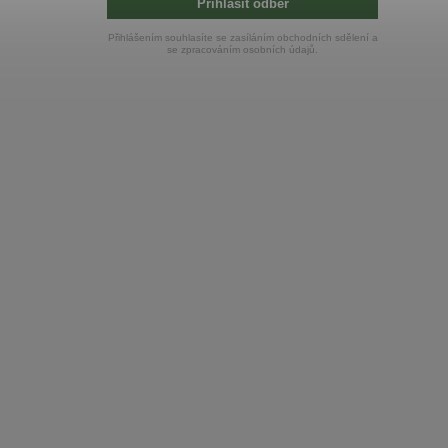
Přihlásit odběr
Přihlášením souhlasíte se zasíláním obchodních sdělení a
se zpracováním osobních údajů.