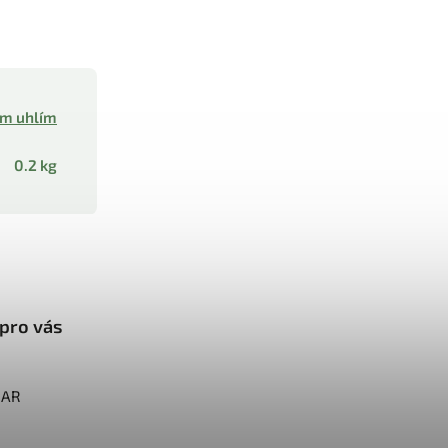
ím uhlím
0.2 kg
pro vás
HAR