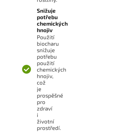
Snižuje
potřebu
chemických
hnojiv
Použití
biocharu
snižuje
potřebu
použití
chemických
hnojiv,
což
je
prospěšné
pro
zdraví
i
životní
prostředí.