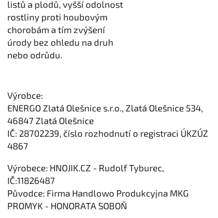
listů a plodů, vyšší odolnost
rostliny proti houbovým
chorobám a tím zvýšení
úrody bez ohledu na druh
nebo odrůdu.
Výrobce:
ENERGO Zlatá Olešnice s.r.o., Zlatá Olešnice 534,
46847 Zlatá Olešnice
IČ: 28702239, číslo rozhodnutí o registraci ÚKZÚZ
4867
Výrobece: HNOJIK.CZ - Rudolf Tyburec,
IČ:11826487
Původce: Firma Handlowo Produkcyjna MKG
PROMYK - HONORATA SOBOŇ