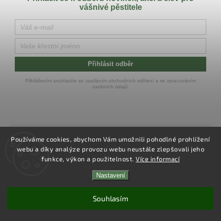
vášnivé pěstitele
Přihlásit odběr
Přihlášením souhlasíte se zasíláním obchodních sdělení a se zpracováním
osobních údajů.
Používáme cookies, abychom Vám umožnili pohodlné prohlížení
webu a díky analýze provozu webu neustále zlepšovali jeho
funkce, výkon a použitelnost.
Více informací
Zákaznická podpora:
Nastavení
+420 777 939 955
Souhlasím
info@druhli.cz
Slevy až 53 % a Doprava zdarma od 2000 Kč!