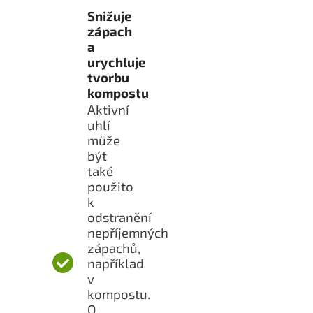
Snižuje
zápach
a
urychluje
tvorbu
kompostu
Aktivní
uhlí
může
být
také
použito
k
odstranění
nepříjemných
zápachů,
například
v
kompostu.
O