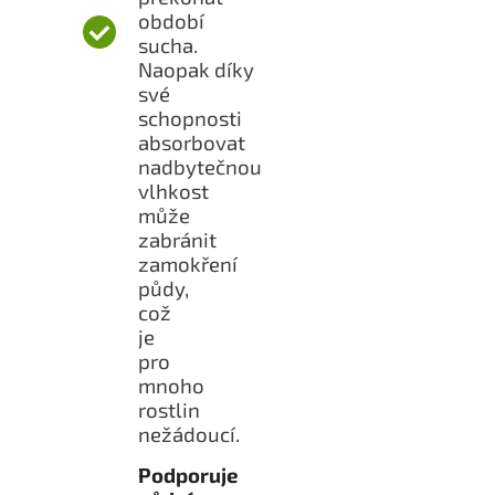
období
sucha.
Naopak díky
své
schopnosti
absorbovat
nadbytečnou
vlhkost
může
zabránit
zamokření
půdy,
což
je
pro
mnoho
rostlin
nežádoucí.
Podporuje