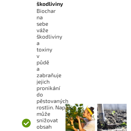
škodliviny
Biochar
na
sebe
váže
škodliviny
a
toxiny
v
půdě
a
zabraňuje
jejich
pronikání
do
pěstovaných
rostlin. Například
může
snižovat
obsah