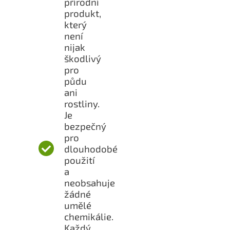
přírodní
produkt,
který
není
nijak
škodlivý
pro
půdu
ani
rostliny.
Je
bezpečný
pro
dlouhodobé
použití
a
neobsahuje
žádné
umělé
chemikálie.
Každý