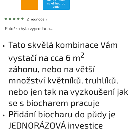
namočit min.
na 48 hod. do
vody
2 hodnocení
Položka byla vyprodána…
Tato skvělá kombinace Vám
2
vystačí na cca 6 m
záhonu, nebo na větší
množství květníků, truhlíků,
nebo jen tak na vyzkoušení jak
se s biocharem pracuje
Přidání biocharu do půdy je
JEDNORÁZOVÁ investice