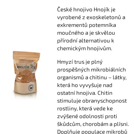
České hnojivo Hnojík je
vyrobené z exoskeletonů a
exkrementů potemníka
moučného a je skvělou
přírodní alternativou k
chemickým hnojivům.
Hmyzí trus je plný
prospěšných mikrobiálních
organismů a chitinu – látky,
která ho vyvyšuje nad
ostatní hnojiva. Chitin
stimuluje obranyschopnost
rostliny, která vede ke
zvýšené odolnosti proti
škůdcům, chorobám a plísni.
Doplňuje populace mikrobů