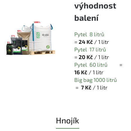
výhodnost
balení
Pytel
8 litrů
=
24 Kč
/ 1 litr
Pytel
17 litrů
=
20 Kč
/ 1 litr
Pytel 60 litrů
=
16
Kč
/ 1 litr
Big bag 1000 litrů
=
7
Kč
/ 1 litr
Hnojík