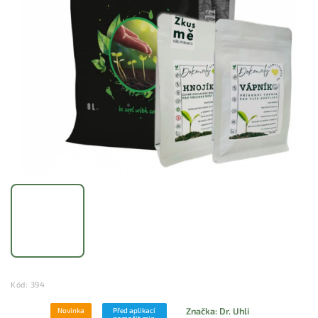
Kód:
394
Značka:
Dr. Uhli
Novinka
Před aplikací