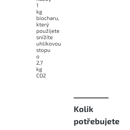
1
kg
biocharu,
který
použijete
snížíte
uhlíkovou
stopu
o
2,7
kg
CO2
Kolik
potřebujete