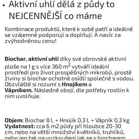
Aktivní uhlí dělá z půdy to
NEJCENNĚJŠÍ co máme
Kombinace produktů, které k sobě patří a ideálně
se vzájemně podporují a doplňují. A navíc za
zvýhodněnou cenu!
Biochar, aktivní uhlí
díky své obrovské aktivní
2
ploše na 1 g s více 360 m
vytváří ideální
prostředí pro život prospěšných mikrobů, prostě
živiny si biochar ochotně osídlí společně s vodou.
Obzvláště si rozumí s
Hnojíkem
a
Vápníkem.
Následně obojí, dle potřeby rostlin k
nim uvolňuje.
Objem:
Biochar
8 L + Hnojik 0,3 L + Vápník 0,3 kg
Vydatnost:
cca 6 m2 půdy při hloubce 20-30
cm, nebo na větší množství květníků, truhlíků,
nebo jen tak na vyzkoušení jak se s biocharem