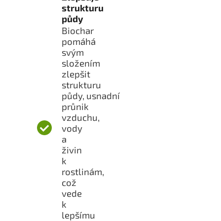
strukturu
půdy
Biochar
pomáhá
svým
složením
zlepšit
strukturu
půdy, usnadní
průnik
vzduchu,
vody
a
živin
k
rostlinám,
což
vede
k
lepšímu