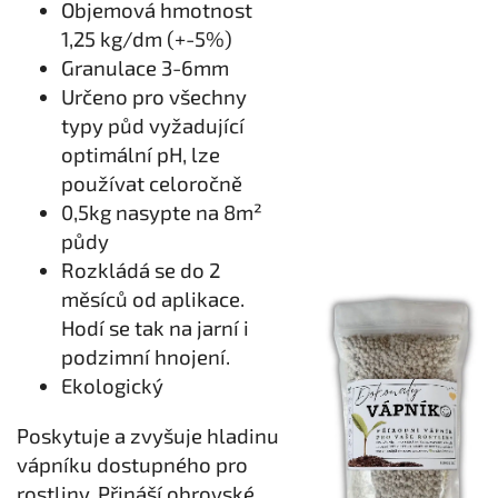
Objemová hmotnost
1,25 kg/dm (+-5%)
Granulace 3-6mm
Určeno pro všechny
typy půd vyžadující
optimální pH, lze
používat celoročně
0,5kg nasypte na 8m²
půdy
Rozkládá se do 2
měsíců od aplikace.
Hodí se tak na jarní i
podzimní hnojení.
Ekologický
Poskytuje a zvyšuje hladinu
vápníku dostupného pro
rostliny. Přináší obrovské