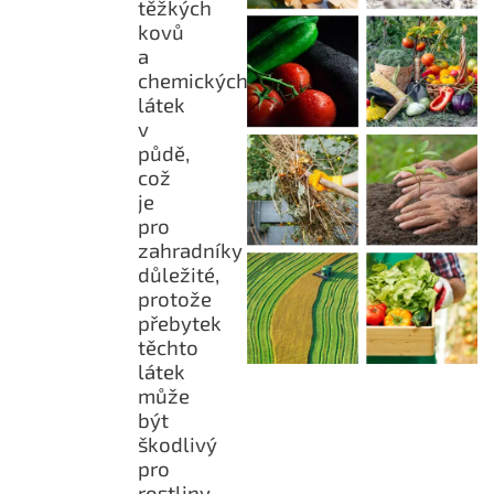
těžkých
kovů
a
chemických
látek
v
půdě,
což
je
pro
zahradníky
důležité,
protože
přebytek
těchto
látek
může
být
škodlivý
pro
rostliny.