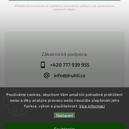
Přihlášením souhlasíte se zasíláním obchodních sdělení a se zpracováním
osobních údajů.
Zákaznická podpora:
+420 777 939 955
info@druhli.cz
Používáme cookies, abychom Vám umožnili pohodlné prohlížení
webu a díky analýze provozu webu neustále zlepšovali jeho
Copyright 2026
Dr.Uhli
. Všechna práva vyhrazena.
funkce, výkon a použitelnost.
Více informací
Upravit nastavení cookies
Vytvořil
Shoptet
| Design
Shoptak.cz
Nastavení