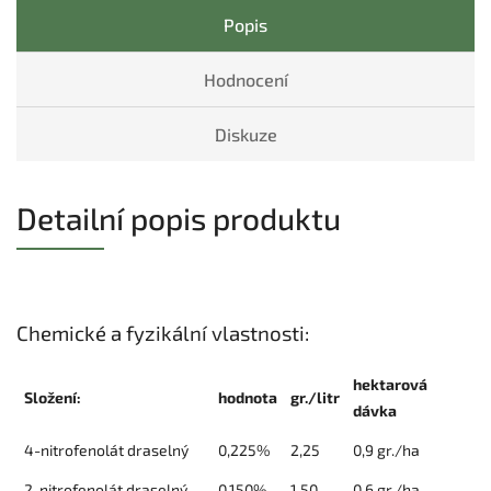
Popis
Hodnocení
Diskuze
Detailní popis produktu
Chemické a fyzikální vlastnosti:
hektarová
Složení:
hodnota
gr./litr
dávka
4-nitrofenolát draselný
0,225%
2,25
0,9 gr./ha
2-nitrofenolát draselný
0,150%
1,50
0,6 gr./ha