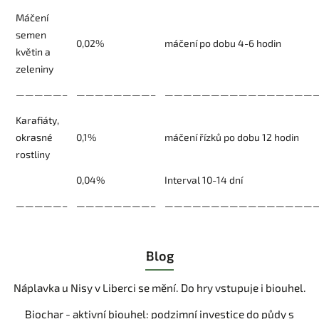
Máčení
semen
0,02%
máčení po dobu 4-6 hodin
květin a
zeleniny
—————–
————————–
————————————————
Karafiáty,
okrasné
0,1%
máčení řízků po dobu 12 hodin
rostliny
0,04%
Interval 10-14 dní
—————–
————————–
————————————————
Blog
Náplavka u Nisy v Liberci se mění. Do hry vstupuje i biouhel.
Biochar - aktivní biouhel: podzimní investice do půdy s