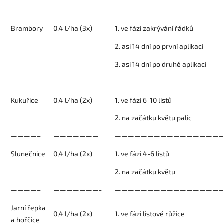
————-
——————–
—————————————————
Brambory
0,4 l/ha (3x)
1. ve fázi zakrývání řádků
2. asi 14 dní po první aplikaci
3. asi 14 dní po druhé aplikaci
————–
———————
————————————————
Kukuřice
0,4 l/ha (2x)
1. ve fázi 6-10 listů
2. na začátku květu palic
————–
———————
—————————————————
Slunečnice
0,4 l/ha (2x)
1. ve fázi 4-6 listů
2. na začátku květu
————–
———————-
—————————————————
Jarní řepka
0,4 l/ha (2x)
1. ve fázi listové růžice
a hořčice