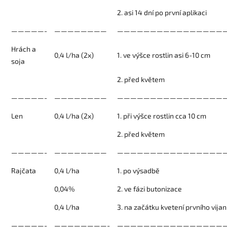
2. asi 14 dní po první aplikaci
—————-
————————
—————————————————
Hrách a
0,4 l/ha (2x)
1. ve výšce rostlin asi 6-10 cm
soja
2. před květem
—————-
————————
—————————————————
Len
0,4 l/ha (2x)
1. při výšce rostlin cca 10 cm
2. před květem
—————-
————————
————————————————
Rajčata
0,4 l/ha
1. po výsadbě
0,04%
2. ve fázi butonizace
0,4 l/ha
3. na začátku kvetení prvního vija
—————-
————————-
—————————————————