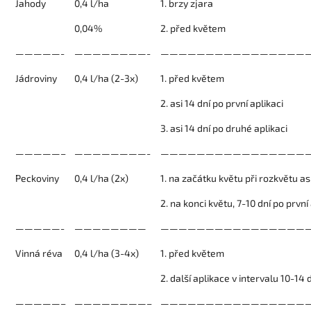
Jahody
0,4 l/ha
1. brzy zjara
0,04%
2. před květem
—————-
————————-
————————————————
Jádroviny
0,4 l/ha (2-3x)
1. před květem
2. asi 14 dní po první aplikaci
3. asi 14 dní po druhé aplikaci
—————–
————————-
————————————————
Peckoviny
0,4 l/ha (2x)
1. na začátku květu při rozkvětu a
2. na konci květu, 7-10 dní po první
—————-
————————
————————————————
Vinná réva
0,4 l/ha (3-4x)
1. před květem
2. další aplikace v intervalu 10-14 
—————–
————————–
————————————————