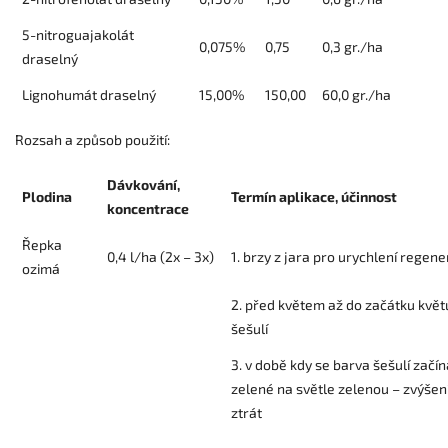
5-nitroguajakolát
0,075%
0,75
0,3 gr./ha
draselný
Lignohumát draselný
15,00%
150,00
60,0 gr./ha
Rozsah a způsob použití:
Dávkování,
Plodina
Termín aplikace, účinnost
koncentrace
Řepka
0,4 l/ha (2x – 3x)
1. brzy z jara pro urychlení regen
ozimá
2. před květem až do začátku květ
šešulí
3. v době kdy se barva šešulí začí
zelené na světle zelenou – zvýšen
ztrát