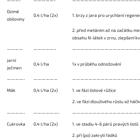
———-
—————-
————————————————
Ozimé
0,4 l/ha (2x)
1. brzy z jara pro urychlení regen
obiloviny
2. před metáním až na začátku met
obsahu N-látek v zrnu, zlepšení kv
————
—————–
—————————————————
jarní
0,4 l/ha
1x v průběhu odnožování
ječmen
————-
——————
—————————————————
Mák
0,4 l/ha (2x)
1. ve fázi listové růžice
2. ve fázi dlouživého růstu až háč
————-
——————-
————————————————
Cukrovka
0,4 l/ha (2x)
1. ve stadiu 4-6 párů pravých listů
2. při (po) zakrytí řádků