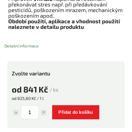
překonávat stres např. při předávkování
pesticidů, poškozením mrazem, mechanickým
poškozením apod..
Období použití, aplikace a vhodnost použití
naleznete v detailu produktu
Detailní informace
Zvolte variantu
od
841 Kč
/ ks
od 825,80 Kč / 1 l
Přidat do košíku