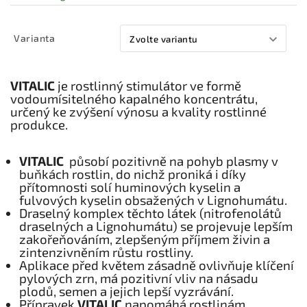
Varianta
VITALIC
je rostlinný stimulátor ve formě
vodoumísitelného kapalného koncentrátu,
určený ke zvýšení výnosu a kvality rostlinné
produkce.
VITALIC
působí pozitivně na pohyb plasmy v
buňkách rostlin, do nichž proniká i díky
přítomnosti solí huminových kyselin a
fulvových kyselin obsažených v Lignohumátu.
Draselný komplex těchto látek (nitrofenolátů
draselných a Lignohumátu) se projevuje lepším
zakořeňováním, zlepšeným příjmem živin a
zintenzivněním růstu rostliny.
Aplikace před květem zásadně ovlivňuje klíčení
pylových zrn, má pozitivní vliv na násadu
plodů, semen a jejich lepší vyzrávání.
Přípravek
VITALIC
napomáhá rostlinám