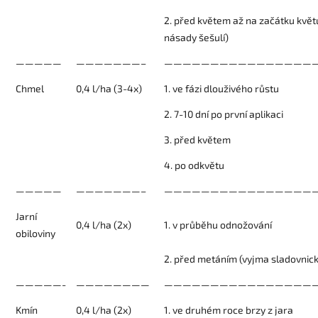
2. před květem až na začátku květ
násady šešulí)
—————
———————–
————————————————
Chmel
0,4 l/ha (3-4x)
1. ve fázi dlouživého růstu
2. 7-10 dní po první aplikaci
3. před květem
4. po odkvětu
—————
———————–
————————————————
Jarní
0,4 l/ha (2x)
1. v průběhu odnožování
obiloviny
2. před metáním (vyjma sladovnic
—————-
————————
—————————————————
Kmín
0,4 l/ha (2x)
1. ve druhém roce brzy z jara