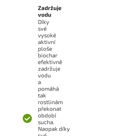
Zadržuje
vodu
Díky
své
vysoké
aktivní
ploše
biochar
efektivně
zadržuje
vodu
a
pomáhá
tak
rostlinám
překonat
období
sucha.
Naopak díky
své