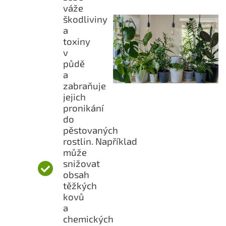
váže
škodliviny
a
toxiny
v
půdě
a
zabraňuje
jejich
pronikání
do
pěstovaných
rostlin. Například
může
snižovat
obsah
těžkých
kovů
a
chemických