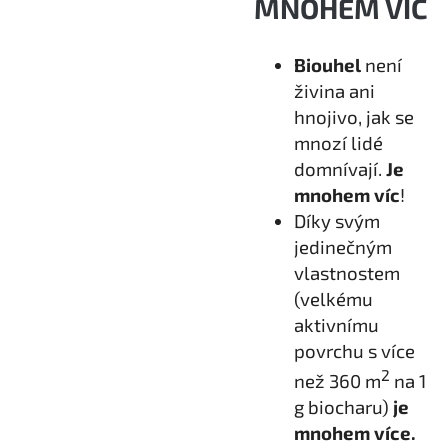
MNOHEM VÍC
Biouhel
není
živina ani
hnojivo, jak se
mnozí lidé
domnívají.
Je
mnohem víc
!
Díky svým
jedinečným
vlastnostem
(velkému
aktivnímu
povrchu s více
2
než 360 m
na 1
g biocharu)
j
e
mnohem více.