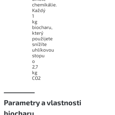
chemikálie.
Každý
1
kg
biocharu,
který
použijete
snížíte
uhlíkovou
stopu
o
2,7
kg
CO2
Parametry a vlastnosti
biocharu