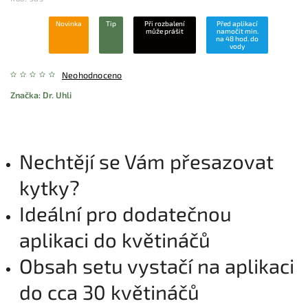
Novinka
Tip
Při rozbalení
Před aplikací
může prášit
namočit min.
na 48 hod. do
vody
Neohodnoceno
Značka:
Dr. Uhli
Nechtějí se Vám přesazovat
kytky?
Ideální pro dodatečnou
aplikaci do květináčů
Obsah setu vystačí na aplikaci
do cca 30 květináčů