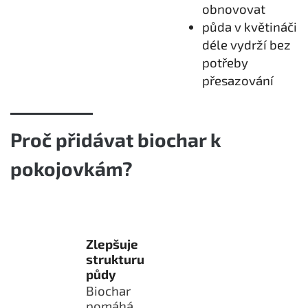
obnovovat
půda v květináči
déle vydrží bez
potřeby
přesazování
Proč přidávat biochar k
pokojovkám?
Zlepšuje
strukturu
půdy
Biochar
pomáhá