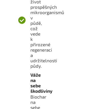
život
prospěšných
mikroorganismů
v
půdě,
což
vede
k
přirozené
regeneraci
a
udržitelnosti
půdy.
Váže
na
sebe
škodliviny
Biochar
na
sebe