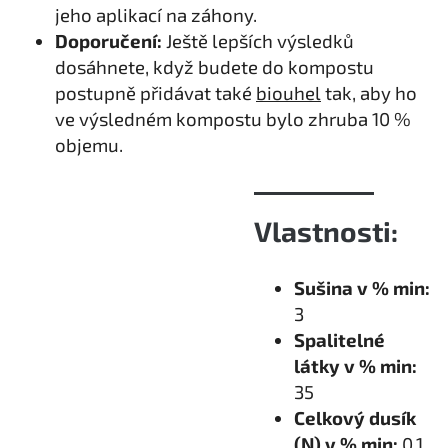
jeho aplikací na záhony.
Doporučení:
Ještě lepších výsledků
dosáhnete, když budete do kompostu
postupně přidávat také
biouhel
tak, aby ho
ve výsledném kompostu bylo zhruba 10 %
objemu.
Vlastnosti:
Sušina v % min:
3
Spalitelné
látky v % min:
35
Celkový dusík
(N) v % min:
0,1