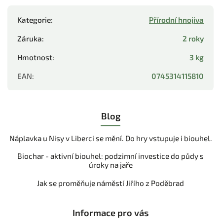
Kategorie
:
Přírodní hnojiva
Záruka
:
2 roky
Hmotnost
:
3 kg
EAN
:
0745314115810
Blog
Náplavka u Nisy v Liberci se mění. Do hry vstupuje i biouhel.
Biochar - aktivní biouhel: podzimní investice do půdy s
úroky na jaře
Jak se proměňuje náměstí Jiřího z Poděbrad
Informace pro vás