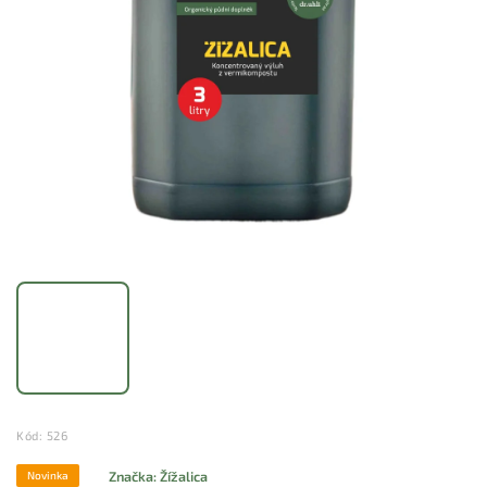
Kód:
526
Značka:
Žížalica
Novinka