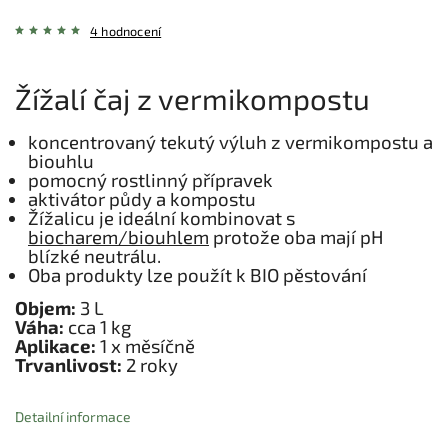
4 hodnocení
Žížalí čaj z vermikompostu
koncentrovaný tekutý výluh z vermikompostu a
biouhlu
pomocný rostlinný přípravek
aktivátor půdy a kompostu
Žížalicu je ideální kombinovat s
biocharem/biouhlem
protože oba mají pH
blízké neutrálu.
Oba produkty lze použít k BIO pěstování
Objem:
3 L
Váha:
cca 1 kg
Aplikace:
1 x měsíčně
Trvanlivost:
2 roky
Detailní informace