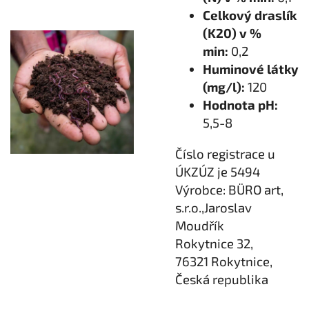
Celkový draslík
(K20) v %
min:
0,2
Huminové látky
(mg/l):
120
Hodnota pH:
5,5-8
Číslo registrace u
ÚKZÚZ je 5494
Výrobce: BÜRO art,
s.r.o.,Jaroslav
Moudřík
Rokytnice 32,
76321 Rokytnice,
Česká republika