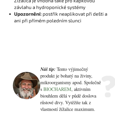
Žížalica je vhodná také pro kapkovou
závlahu a hydroponické systémy
Upozornění:
postřik neaplikovat při dešti a
ani při přímém poledním slunci
Náš tip:
Tento výjimečný
produkt je bohatý na živiny,
mikroorganismy apod. Společně
s
BIOCHAREM
, aktivním
biouhlem dělá v půdě doslova
růstové divy. Vytěžíte tak z
vlastností žížalice maximum.