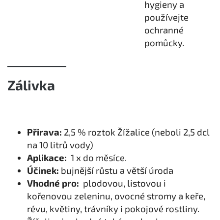
hygieny a
používejte
ochranné
pomůcky.
Zálivka
Přirava:
2,5 % roztok Žížalice (neboli 2,5 dcl
na 10 litrů vody)
Aplikace:
1 x do měsíce.
Účinek:
bujnější růstu a větší úroda
Vhodné pro:
plodovou, listovou i
kořenovou zeleninu, ovocné stromy a keře,
révu, květiny, trávníky i pokojové rostliny.