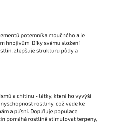
krementů potemníka moučného a je
ým hnojivům. Díky svému složení
tlin, zlepšuje strukturu půdy a
mů a chitinu - látky, která ho vyvýší
ranyschopnost rostliny, což vede ke
ám a plísni. Doplňuje populace
itin pomáhá rostlině stimulovat terpeny,