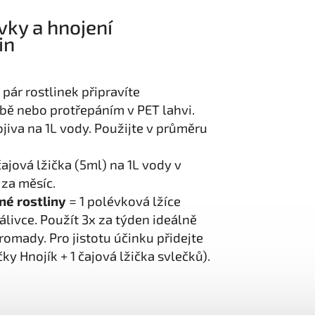
vky a hnojení
in
pár rostlinek připravíte
ě nebo protřepáním v PET lahvi.
iva na 1L vody. Použijte v průměru
čajová lžička (5ml) na 1L vody v
 za měsíc.
é rostliny
= 1 polévková lžíce
álivce. Použít 3x za týden ideálně
romady. Pro jistotu účinku přidejte
čky Hnojík + 1 čajová lžička svlečků).