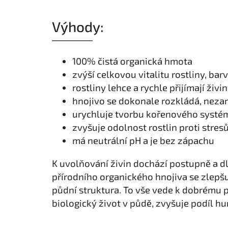
Výhody:
100% čistá organická hmota
zvýší celkovou vitalitu rostliny, bar
rostliny lehce a rychle přijímají živ
hnojivo se dokonale rozkládá, nezan
urychluje tvorbu kořenového systém
zvyšuje odolnost rostlin proti stres
má neutrální pH a je bez zápachu
K uvolňování živin dochází postupně a d
přírodního organického hnojiva se zlepšu
půdní struktura. To vše vede k dobrému 
biologický život v půdě, zvyšuje podíl hu