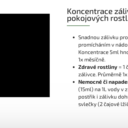
Koncentrace záli
pokojových rostl
Snadnou zálivku pro 
promícháním v nádob
Koncentrace 5ml hnoj
1x měsíčně.
Zdravé rostliny
= 1 
zálivce. Průměrně 1x
Nemocné či napaden
(15ml) na 1L vody v z
postřik i zálivku doh
svlečky (2 čajové lži