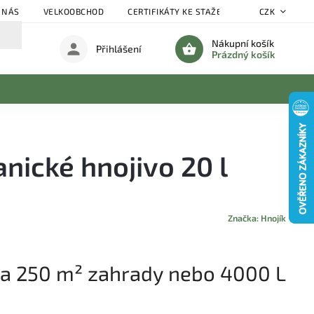
 NÁS
VELKOOBCHOD
CERTIFIKÁTY KE STAŽENÍ
BLOG
CZK
DO
Nákupní košík
Přihlášení
Prázdný košík
nické hnojivo 20 l
Značka:
Hnojík
na 250 m² zahrady nebo 4000 L