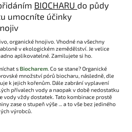
řidáním
BIOCHARU
do půdy
u umocníte účinky
nojiv
jivo, organické hnojivo. Vhodné na všechny
jabloně v ekologickém zemědělství. Je velice
adno aplikovatelné. Zamilujete si ho.
míchat s
Biocharem
. Co se stane? Organické
brovské množství pórů biocharu, následně, dle
ňuje k jejich kořenům. Dále zabrání vyplavení
álých přívalech vody a naopak v době nedostatku
e vody vždy dostatek. Tato kombinace prostě
iny zase o stupeň výše ... a to vše bez jediného
kých výrobců.