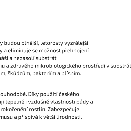
vy budou plnější, letorosty vyzrálejší
iny a eliminuje se možnost přehnojení
áší a nezasolí substrát
u a zdravého mikrobiologického prostředí v substrá
ům, škůdcům, bakteriím a plísním.
louhodobě. Díky použití českého
jí tepelné i vzdušné vlastnosti půdy a
prokořenění rostlin. Zabezpečuje
musu a přispívá k větší úrodnosti.