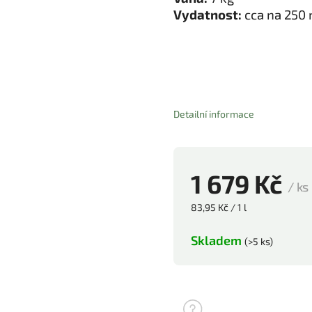
Vydatnost:
cca na 250 
Detailní informace
1 679 Kč
/ ks
83,95 Kč / 1 l
Skladem
(>5 ks)