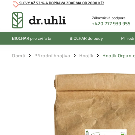
SLEVY AŽ 53 % A DOPRAVA ZDARMA OD 2000 KČ!
Zákaznická podpora:
+420 777 939 955
BIOCHAR pro zvířata
BIOCHAR do půdy
Přírodn
Domů
Přírodní hnojiva
Hnojík
Hnojík Organic
/
/
/