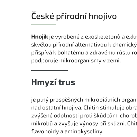
České přírodní hnojivo
Hnojík
je vyrobené z exoskeletonů a ex
skvělou přírodní alternativou k chemick
přispívá k bohatému a zdravému růstu ros
podporuje mikroorganismy v zemi.
Hmyzí trus
je plný prospěšných mikrobiálních organis
nad ostatní hnojiva. Chitin stimuluje ob
zvýšené odolnosti proti škůdcům, chorob
mikrobů a zvyšuje výnosy při sklizni. Ch
flavonoidy a aminokyseliny.