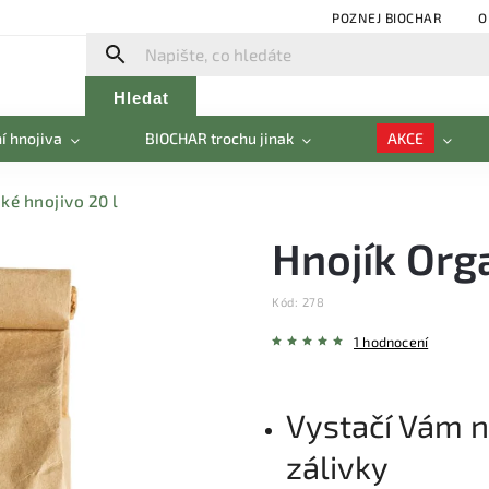
POZNEJ BIOCHAR
O
Hledat
í hnojiva
BIOCHAR trochu jinak
AKCE
ké hnojivo 20 l
Hnojík Orga
Kód:
278
1 hodnocení
Vystačí Vám 
zálivky