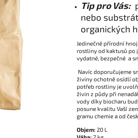
Tip pro Vás:
p
nebo substrát
organických h
Jedinečné přírodní hno
rostliny od kaktusů po 
vydatné, bezpečné a sn
Navíc doporučujeme s
živiny ochotně osídlí o
potřeb rostliny je uvol
živin z půdy při nenad
vody díky biocharu bud
posune kvalitu Vaší zem
gramu chemie a od čes
Objem:
20 L
Váha:
7 kg