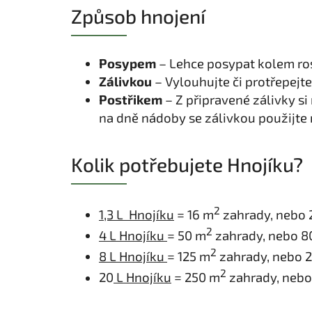
Způsob hnojení
Posypem
– Lehce posypat kolem ros
Zálivkou
– Vylouhujte či protřepejte
Postřikem
– Z připravené zálivky si
na dně nádoby se zálivkou použijte 
Kolik potřebujete Hnojíku?
2
1,3 L Hnojíku
= 16 m
zahrady, nebo 
2
4 L Hnojíku
= 50 m
zahrady, nebo 80
2
8 L Hnojíku
= 125 m
zahrady, nebo 2
2
20
L Hnojíku
= 250 m
zahrady, nebo