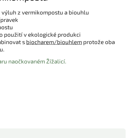
 výluh z vermikompostu a biouhlu
ípravek
postu
o použití v ekologické produkci
ombinovat s
biocharem/biouhlem
protože oba
u.
aru naočkovaném Žížalicí.