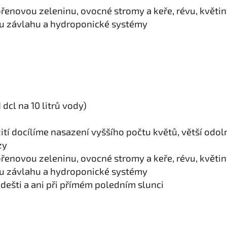
enovou zeleninu, ovocné stromy a keře, révu, květiny,
vou závlahu a hydroponické systémy
1 dcl na 10 litrů vody)
í docílíme nasazení vyššího počtu květů, větší od
zy
enovou zeleninu, ovocné stromy a keře, révu, květiny,
vou závlahu a hydroponické systémy
při dešti a ani při přímém poledním slun