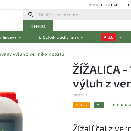
POZNEJ BIOCHAR
O
Hledat
í hnojiva
BIOCHAR trochu jinak
AKCE
rovaný výluh z vermikompostu
ŽÍŽALICA -
výluh z v
Kód:
529
Novinka
Tip
Žížalí čaj z v