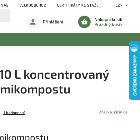
 NÁS
VELKOOBCHOD
CERTIFIKÁTY KE STAŽENÍ
BLOG
CZK
DO
Nákupní košík
Přihlášení
Prázdný košík
 10 L koncentrovaný
ermikompostu
Značka:
Žížalica
1 hodnocení
ermikompostu