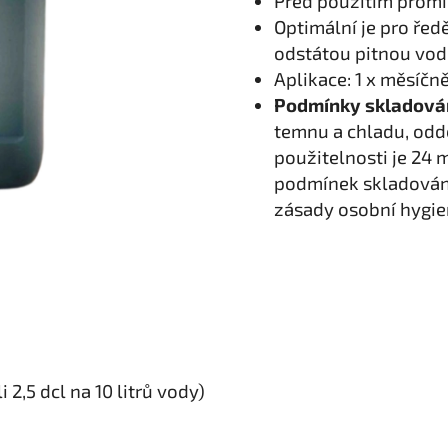
Před použitím promí
Optimální je pro řed
odstátou pitnou vod
Aplikace: 1 x měsíčn
Podmínky skladován
temnu a chladu, odd
použitelnosti je 24 
podmínek skladování.
zásady osobní hygie
i 2,5 dcl na 10 litrů vody)